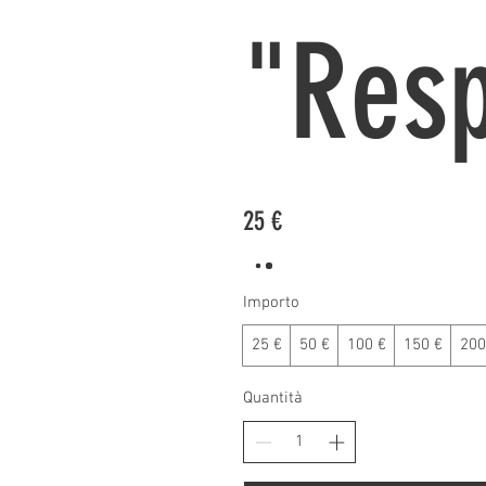
"Resp
25 €
Importo
25 €
50 €
100 €
150 €
200
Quantità