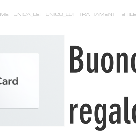
N
ME
UNICA_LEI
UNICO_LUI
TRATTAMENTI
STIL
Buon
regal