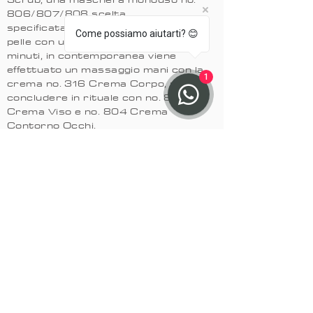
806/807/808 scelta
specificatamente in base al tipo di
Come possiamo aiutarti? 😊
pelle con un tempo di posa di 10/15
minuti, in contemporanea viene
effettuato un massaggio mani con la
1
crema no. 316 Crema Corpo, per poi
concludere in rituale con no. 803
Crema Viso e no. 804 Crema
Contorno Occhi.
30.00€
Ritual Code 800 XL:
Comprende tutti i prodotti utilizzati
per il RItual Code 800L con l'aggiunta
di acido ialuronico mediante la
macchina Ossigeno Puro.
45.00€